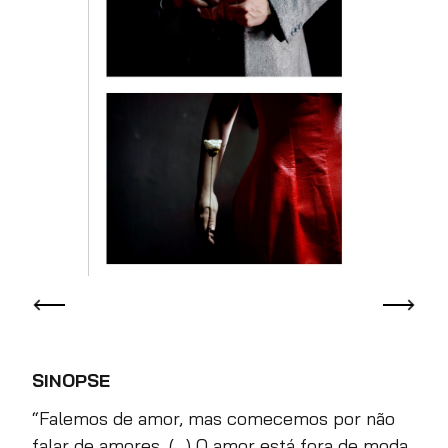
SINOPSE
“
Falemos de amor, mas comecemos por não
falar de amores. (…) O amor está fora de moda.