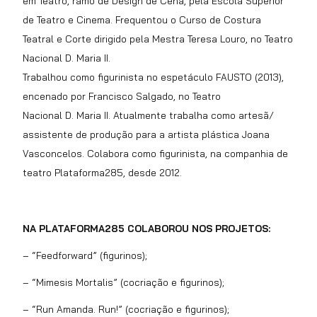
em Teatro, ramo de Design de Cena, pela Escola Superior
de Teatro e Cinema. Frequentou o Curso de Costura
Teatral e Corte dirigido pela Mestra Teresa Louro, no Teatro
Nacional D. Maria II.
Trabalhou como figurinista no espetáculo FAUSTO (2013),
encenado por Francisco Salgado, no Teatro
Nacional D. Maria II. Atualmente trabalha como artesã/
assistente de produção para a artista plástica Joana
Vasconcelos. Colabora como figurinista, na companhia de
teatro Plataforma285, desde 2012.
NA PLATAFORMA285 COLABOROU NOS PROJETOS:
– “Feedforward” (figurinos);
– “Mimesis Mortalis”
(
cocriação e
figurinos);
– “Run Amanda. Run!” (
cocriação e
figurinos);